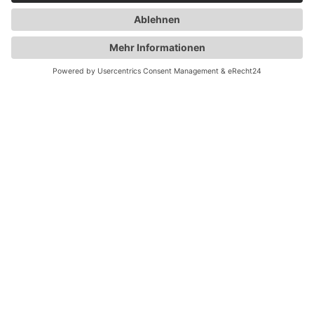
ALL IN
Body
Flex Time - ALL IN
BODYformer